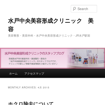
Sear
水戸中央美容形成クリニック 美
容
美容整形・美容外科・水戸中央美容形成クリニック・JR水戸駅前
Main menu
ホーム
アクセスマップ
Skip to primary content
Skip to secondary content
MONTHLY ARCHIVES:
4月 2015
ホクロ除去について