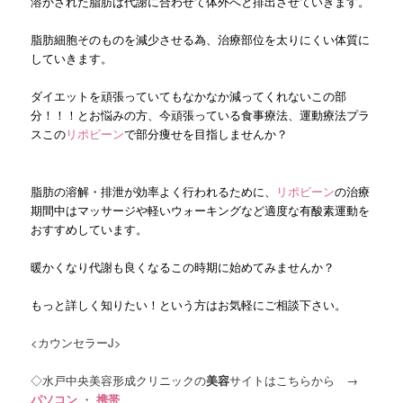
溶かされた脂肪は代謝に合わせて体外へと排出させていきます。
脂肪細胞そのものを減少させる為、治療部位を太りにくい体質に
していきます。
ダイエットを頑張っていてもなかなか減ってくれないこの部
分！！！とお悩みの方、今頑張っている食事療法、運動療法プラ
スこの
リポビーン
で部分痩せを目指しませんか？
脂肪の溶解・排泄が効率よく行われるために、
リポビーン
の治療
期間中はマッサージや軽いウォーキングなど適度な有酸素運動を
おすすめしています。
暖かくなり代謝も良くなるこの時期に始めてみませんか？
もっと詳しく知りたい！という方はお気軽にご相談下さい。
<カウンセラーJ>
◇水戸中央美容形成クリニックの
美容
サイトはこちらから →
パソコン
・
携帯