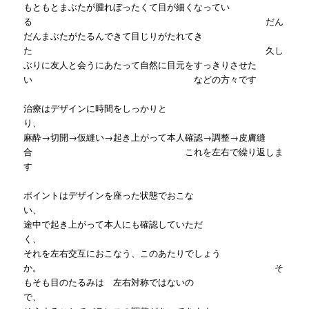
もともとまぶたが腫れぼったくて目が細くなってい
る だん
だんまぶたがたるんできて目じりがたれてき
た 久し
ぶりに友人と会うにあたって自然に目元をすっきりさせた
い などの方々です
治療はデザインに時間をしっかりと
り
麻酔→切開→仮縫い→起き上がって本人確認→調整→皮膚縫
合 これを左右で繰り返しま
す
ポイントはデザインを座った状態でおこな
い
途中で起き上がって本人にも確認していただ
く、
それを左右交互におこなう、このあたりでしょう
か。 そ
もそも目のたるみは 左右対称ではないの
で、