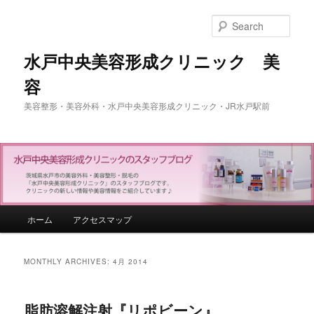
Sear
水戸中央美容形成クリニック 美
容
美容整形・美容外科・水戸中央美容形成クリニック・JR水戸駅前
Main menu
ホーム
アクセスマップ
Skip to primary content
Skip to secondary content
MONTHLY ARCHIVES:
4月 2014
脂肪溶解注射『リポビーン』