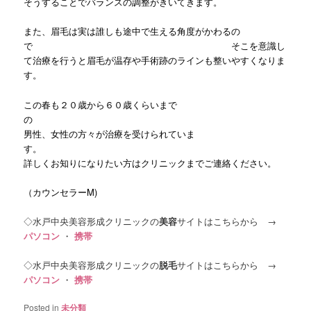
そうすることでバランスの調整がきいてきます。
また、眉毛は実は誰しも途中で生える角度がかわるの
で そこを意識し
て治療を行うと眉毛が温存や手術跡のラインも整いやすくなりま
す。
この春も２０歳から６０歳くらいまで
男性、女性の方々が治療を受けられていま
す。
詳しくお知りになりたい方はクリニックまでご連絡ください。
（カウンセラーM)
◇水戸中央美容形成クリニックの
美容
サイトはこちらから →
パソコン
・
携帯
◇水戸中央美容形成クリニックの
脱毛
サイトはこちらから →
パソコン
・
携帯
Posted in
未分類