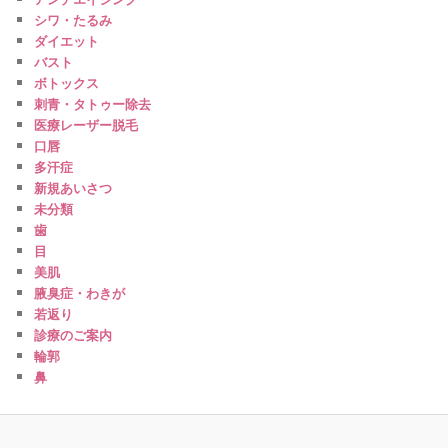
シワ・たるみ
ダイエット
バスト
ボトックス
刺青・タトゥー除去
医療レーザー脱毛
口唇
多汗症
新規あいさつ
未分類
歯
目
美肌
腋臭症・わきが
若返り
診療のご案内
輪郭
鼻