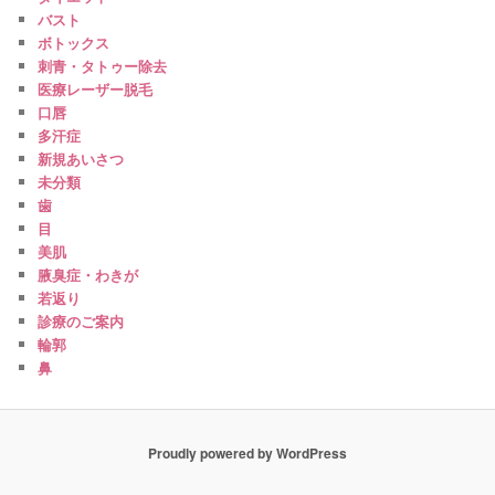
バスト
ボトックス
刺青・タトゥー除去
医療レーザー脱毛
口唇
多汗症
新規あいさつ
未分類
歯
目
美肌
腋臭症・わきが
若返り
診療のご案内
輪郭
鼻
Proudly powered by WordPress