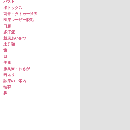
バスト
ボトックス
刺青・タトゥー除去
医療レーザー脱毛
口唇
多汗症
新規あいさつ
未分類
歯
目
美肌
腋臭症・わきが
若返り
診療のご案内
輪郭
鼻