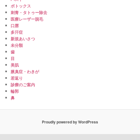
ボトックス
刺青・タトゥー除去
医療レーザー脱毛
口唇
多汗症
新規あいさつ
未分類
歯
目
美肌
腋臭症・わきが
若返り
診療のご案内
輪郭
鼻
Proudly powered by WordPress