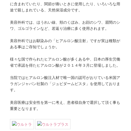
に含まれていたり、関節が痛いときに使用したり、いろいろな用
途で親しまれている、天然保湿成分です。
美容外科では、ほうれい線、頬のくぼみ、お顔のシワ、眉間のシ
ワ、ゴルゴラインなど、若返り治療に多く使用されます。
美容外科ではお馴染みの「ヒアルロン酸注射」ですが実は種類が
ある事はご存知でしょうか。
様々な国で作られたヒアルロン酸が多くある中、日本の厚生労働
省で承認を得たヒアルロン酸が２０１４年３月に登場しました。
当院ではヒアルロン酸注入材で唯一国の認可がおりている
米国ア
ラガンジャパン社製の「ジュビダームビスタ」を使用しておりま
す。
美容医療は安全性を第一に考え、患者様自身で選択して頂く事も
重要となります。