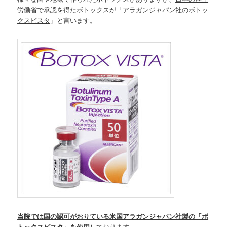
労働省で承認
を得たボトックスが「
アラガンジャパン社のボトッ
クスビスタ
」と言います。
当院では国の認可がおりている
米国アラガンジャパン社製の「ボ
トックスビスタ」を使用
しております。