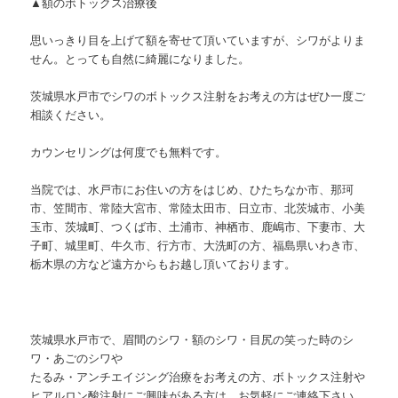
▲額のボトックス治療後
思いっきり目を上げて額を寄せて頂いていますが、シワがよりま
せん。とっても自然に綺麗になりました。
茨城県水戸市でシワのボトックス注射をお考えの方はぜひ一度ご
相談ください。
カウンセリングは何度でも無料です。
当院では、水戸市にお住いの方をはじめ、ひたちなか市、那珂
市、笠間市、常陸大宮市、常陸太田市、日立市、北茨城市、小美
玉市、茨城町、つくば市、土浦市、神栖市、鹿嶋市、下妻市、大
子町、城里町、牛久市、行方市、大洗町の方、福島県いわき市、
栃木県の方など遠方からもお越し頂いております。
茨城県水戸市で、眉間のシワ・額のシワ・目尻の笑った時のシ
ワ・あごのシワや
たるみ・アンチエイジング治療をお考えの方、ボトックス注射や
ヒアルロン酸注射にご興味がある方は、お気軽にご連絡下さい。