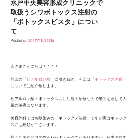
水戸中央美容形成クリニックで
取扱うシワボトックス注射の
「ボトックスビスタ」につい
て
Posted on
2017年5月23日
皆さまこんにちは＊＾＾＊
前回の
「
ヒアルロン酸
」
に引き続き、今回は
「
ボトックス注射
」
についてご紹介致します。
ヒアルロン酸・ボトックス共に注射の治療なので年間を通して人
気の治療になります。
美容外科ではお馴染みの「ボトックス注射」ですが実はボトック
スにも種類がございます。
様々な国や地域で作られたボトックスがありますが、
日本の厚生