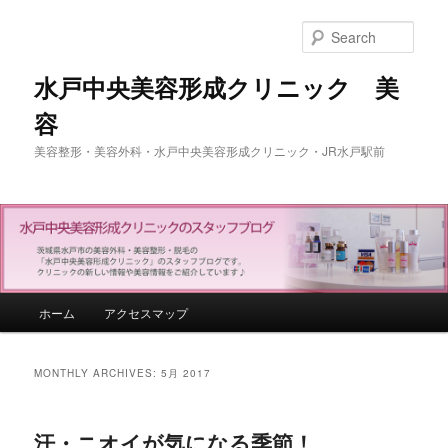
Sear
水戸中央美容形成クリニック 美
容
美容整形・美容外科・水戸中央美容形成クリニック・JR水戸駅前
Main menu
ホーム
アクセスマップ
Skip to primary content
Skip to secondary content
MONTHLY ARCHIVES:
5月 2017
汗・ニオイが気になる季節！