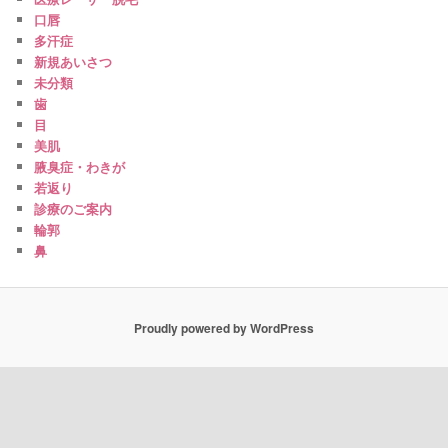
口唇
多汗症
新規あいさつ
未分類
歯
目
美肌
腋臭症・わきが
若返り
診療のご案内
輪郭
鼻
Proudly powered by WordPress