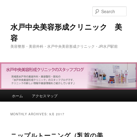
Sear
水戸中央美容形成クリニック 美
容
美容整形・美容外科・水戸中央美容形成クリニック・JR水戸駅前
Main menu
ホーム
アクセスマップ
Skip to primary content
Skip to secondary content
MONTHLY ARCHIVES:
9月 2017
ニップルトーニング（乳首の美