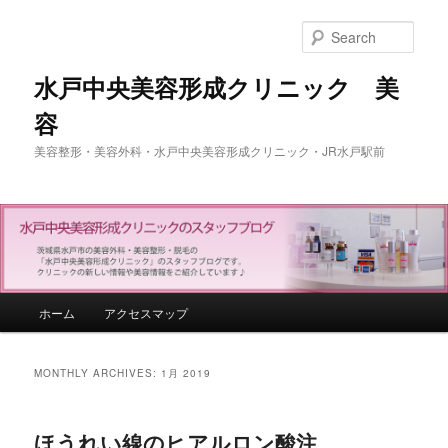
Sear
水戸中央美容形成クリニック 美
容
美容整形・美容外科・水戸中央美容形成クリニック・JR水戸駅前
Main menu
ホーム
アクセスマップ
Skip to primary content
Skip to secondary content
MONTHLY ARCHIVES:
1月 2019
ほうれい線のヒアルロン酸注