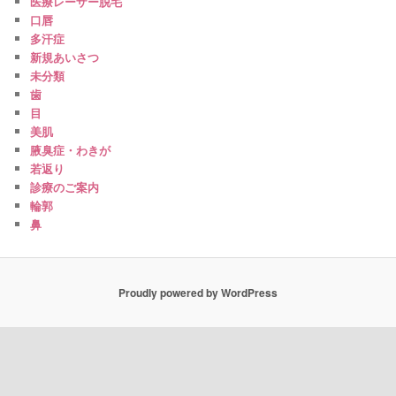
医療レーザー脱毛
口唇
多汗症
新規あいさつ
未分類
歯
目
美肌
腋臭症・わきが
若返り
診療のご案内
輪郭
鼻
Proudly powered by WordPress