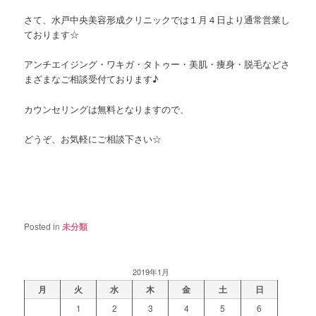
さて、水戸中央美容形成クリニックでは１月４日より通常営業し
ております☆
アンチエイジング・ワキガ・タトゥー・美肌・痩身・脱毛などさ
まざまなご相談受付ております♪
カウンセリングは無料となりますので、
どうぞ、お気軽にご相談下さい☆
Posted in
未分類
2019年1月
月
火
水
木
金
土
日
1
2
3
4
5
6