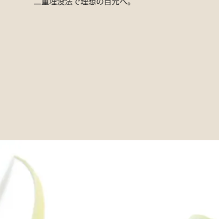
夏本番前に、紫外線に負けない肌づ
マンジャロ
くりを
せ