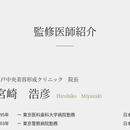
監修医師紹介
水戸中央美容形成クリニック 院長
宮崎 浩彦
Hirohiko Miyazaki
995年
東京医科歯科大学病院勤務
日
003年
東京警察病院勤務
日