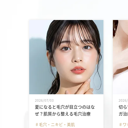
2026/07/03
2026
夏になると毛穴が目立つのはな
切ら
ぜ？肌質から整える毛穴治療
ガ治
♯毛穴・ニキビ・美肌
♯ワ