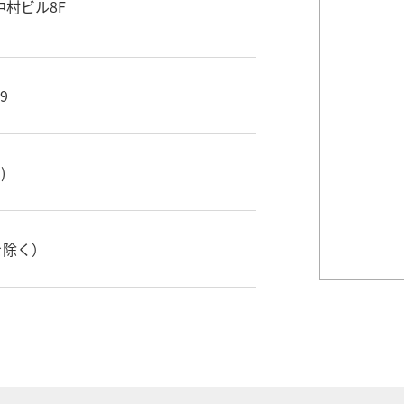
中村ビル8F
9
)
始を除く）