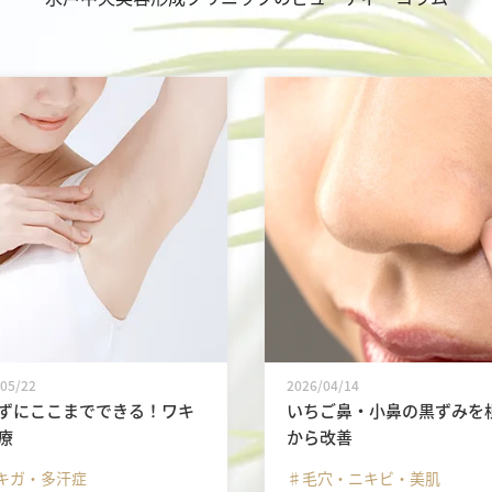
/05/22
2026/04/14
ずにここまでできる！ワキ
いちご鼻・小鼻の黒ずみを
療
から改善
キガ・多汗症
♯毛穴・ニキビ・美肌