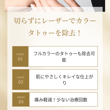
切らずにレーザーでカラー
タトゥーを除去！
フルカラーのタトゥーも除去可
POINT
01
能
肌にやさしくキレイな仕上が
POINT
02
り
POINT
痛み軽減！少ない治療回数
03