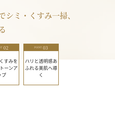
でシミ・くすみ一掃、
る
02
03
NT
POINT
くすみを
ハリと透明感あ
トーンア
ふれる美肌へ導
ップ
く