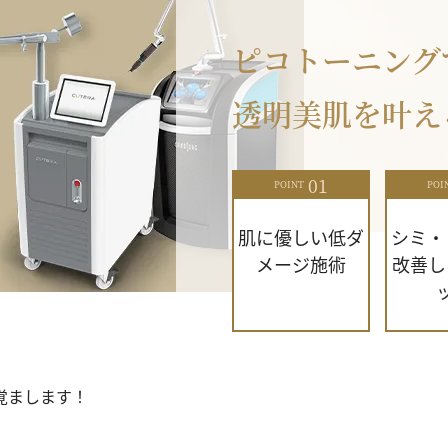
ピコトーニング
透明美肌を叶え
01
POINT
POI
肌に優しい低ダ
シミ・
メージ施術
改善し
覚まします！