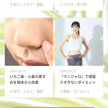
♯毛穴・ニキビ・美肌
♯ワキガ・多汗症
2026/04/14
2026/03/19
いちご鼻・小鼻の黒ず
「マンジャロ」で頑張
みを根本から改善
りすぎないダイエット
♯毛穴・ニキビ・美肌
♯痩身・ダイエット