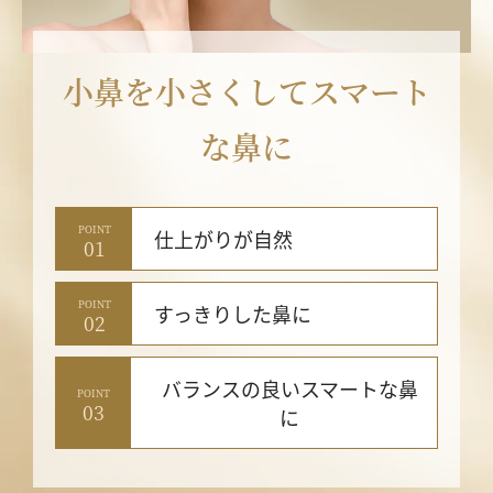
小鼻を小さくしてスマート
な鼻に
POINT
仕上がりが
自然
01
POINT
すっきりした
鼻に
02
バランスの良い
スマートな鼻
POINT
03
に