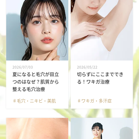
2026/07/03
2026/05/22
夏になると毛穴が目立
切らずにここまででき
つのはなぜ？肌質から
る！ワキガ治療
整える毛穴治療
♯毛穴・ニキビ・美肌
♯ワキガ・多汗症