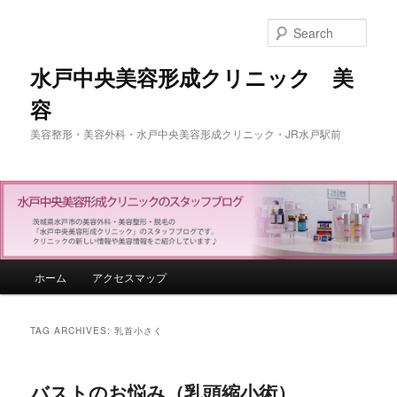
Sear
水戸中央美容形成クリニック 美
容
美容整形・美容外科・水戸中央美容形成クリニック・JR水戸駅前
Main menu
ホーム
アクセスマップ
Skip to primary content
Skip to secondary content
TAG ARCHIVES:
乳首小さく
バストのお悩み（乳頭縮小術）