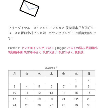
フリーダイヤル ０１２０００２４８２ 茨城県水戸市宮町１－
３－３８駅前中村ビル８階 カウンセリング・ご相談は無料で
す！
Posted in
アンチエイジング
,
バスト
|
Tagged
バストの悩み
,
乳頭縮小
,
乳頭縮小術
,
乳首を小さく
,
乳首大きい
,
乳首小さく
,
授乳後
2026年8月
月
火
水
木
金
土
日
1
2
3
4
5
6
7
8
9
10
11
12
13
14
15
16
17
18
19
20
21
22
23
24
25
26
27
28
29
30