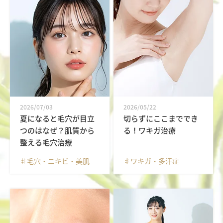
2026/07/03
2026/05/22
夏になると毛穴が目立
切らずにここまででき
つのはなぜ？肌質から
る！ワキガ治療
整える毛穴治療
♯毛穴・ニキビ・美肌
♯ワキガ・多汗症