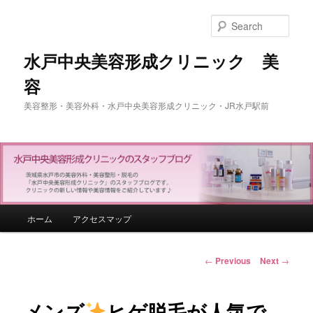
Sear
水戸中央美容形成クリニック 美
容
美容整形・美容外科・水戸中央美容形成クリニック・JR水戸駅前
Main menu
ホーム
アクセスマップ
Skip to primary content
Post navigation
←
Previous
Next
→
メンズ
ヒゲ脱毛が人気で